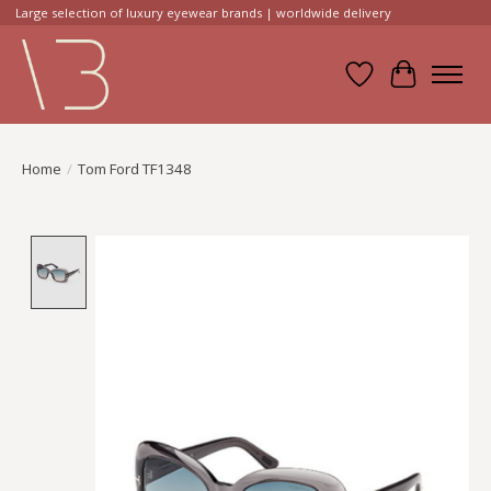
Large selection of luxury eyewear brands | worldwide delivery
Verlanglijst
Winkelwa
Home
/
Tom Ford TF1348
Product image slideshow Items