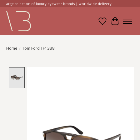
Large selection of luxury eyewear brands | worldwide delivery
Verlanglijst
Winkelwa
Home
/
Tom Ford TF1338
Product image slideshow Items