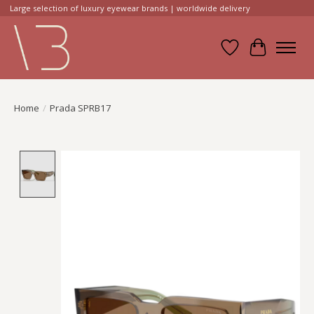
Large selection of luxury eyewear brands | worldwide delivery
Verlanglijst
Winkelwa
Home
/
Prada SPRB17
Product image slideshow Items