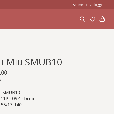
Aanmelden / Inloggen
u Miu SMUB10
,00
w
: SMUB10
 11P - 09Z - bruin
 55/17-140