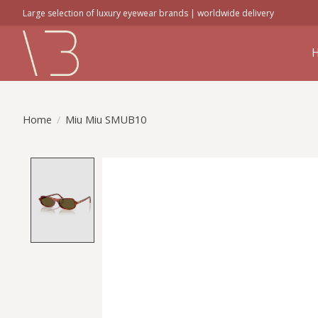
Large selection of luxury eyewear brands | worldwide delivery
Home
/
Miu Miu SMUB10
Product image slideshow Items