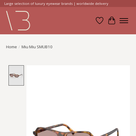
Large selection of luxury eyewear brands | worldwide delivery
Verlanglijst
Winkelwa
Home
/
Miu Miu SMUB10
Product image slideshow Items