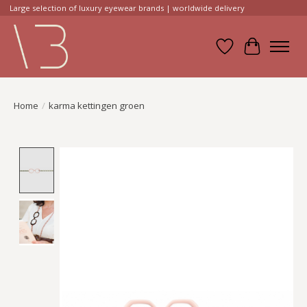
Large selection of luxury eyewear brands | worldwide delivery
Verlanglijst
Winkelwa
Home
/
karma kettingen groen
Product image slideshow Items