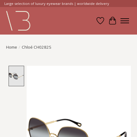
Large selection of luxury eyewear brands | worldwide delivery
Verlanglijst
Winkelwa
Home
/
Chloé CH0282S
Product image slideshow Items