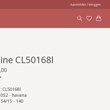
Aanmelden / Inloggen
line CL50168l
,00
w
: CL50168l
: 052 - havana
 54/15 - 140