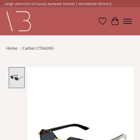
Large selection of luxury eyewear brands | worldwide delivery
Verlanglijst
Winkelwa
Home
/
Cartier CT0439S
Product image slideshow Items