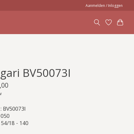
Aanmelden / Inloggen
lgari BV50073I
,00
w
: BV50073I
 050
 54/18 - 140