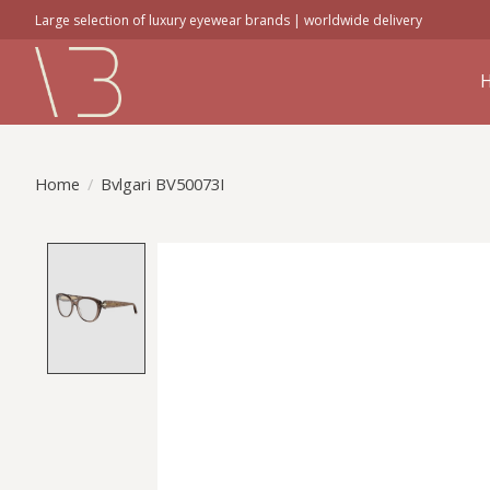
Large selection of luxury eyewear brands | worldwide delivery
Home
/
Bvlgari BV50073I
Product image slideshow Items