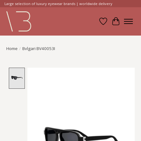
Large selection of luxury eyewear brands | worldwide delivery
Verlanglijst
Winkelwa
Home
/
Bvlgari BV40053I
Product image slideshow Items