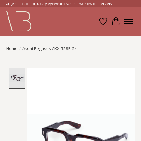
Large selection of luxury eyewear brands | worldwide delivery
Verlanglijst
Winkelwa
Home
/
Akoni Pegasus AKX-528B-54
Product image slideshow Items